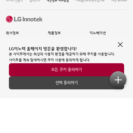
사이버 신문고
법적고지
개인정보 처리방침
이메일주소무단수집거부
지난 뉴스레터 보
회사정보
제품정보
이노베이션
회사소개
사업부개요
모빌리티
IR
광학솔루션
디지털 트윈
LG이노텍 홈페이지 방문을 환영합니다!
뉴스룸
패키지솔루션
메타버스
본 사이트에서는 최상의 사용자 환경을 제공하기 위해 쿠키를 사용합니다.
50주년 역사관
모빌리티솔루션
핵심기반기술
사이트를 계속 탐색하시면 쿠키 사용에 동의하게 됩니다.
모든 쿠키 동의하기
인재채용
ESG
이벤트
인재상
ESG 경영
전시
선택 동의하기
회사생활
Environmental
웨비나
직무소개
Social
Virtual Showroom
지원하기
Governance
ESG Fact Book
고객지원
FAQ
고객문의
고객의소리