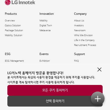
Products
Innovation
Company
Overview
Mobility
About Us
Optics Solution
Digital Twin
Investors
Package Solution​
Metaverse
Newsroom
Mobility Solution
Who We Envision
Life in the Company
Recruitment Process
ESG
Events
Support
ESG Management
Exhibition
FAQ
Environmental
Webinar
Inquiry
Social
Virtual Showroom
Voice of Customer
LG이노텍 홈페이지 방문을 환영합니다!
Governance
Software Library
본 사이트에서는 최상의 사용자 환경을 제공하기 위해 쿠키를 사용합니다.
ESG Fact Book
사이트를 계속 탐색하시면 쿠키 사용에 동의하게 됩니다.
모든 쿠키 동의하기
© LG Innotek All rights reserved
07796 서울특별시 강서구 마곡중앙10로 30 E1/E3동
선택 동의하기
대표전화 02-3777-1114