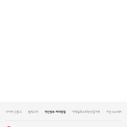
사이버 신문고
법적고지
개인정보 처리방침
이메일주소무단수집거부
지난 뉴스레터 보