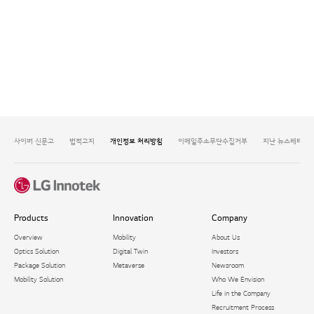
사이버 신문고
법적고지
개인정보 처리방침
이메일주소무단수집거부
지난 뉴스레터 보
Products
Innovation
Company
Overview
Mobility
About Us
Optics Solution
Digital Twin
Investors
Package Solution​
Metaverse
Newsroom
Mobility Solution
Who We Envision
Life in the Company
Recruitment Process