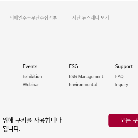
이메일주소무단수집거부
지난 뉴스레터 보기
Events
ESG
Support
Exhibition
ESG Management
FAQ
Webinar
Environmental
Inquiry
Virtual Showroom
Social
Voice of C
ision
Governance
Software Li
 Company
ESG Fact Book
 Process
 위해 쿠키를 사용합니다.
모든 
 됩니다.
 마곡중앙10로 30 E1/E3동
대표전화 02-3777-1114