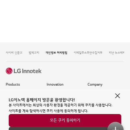
사이버 신문고
법적고지
개인정보 처리방침
이메일주소무단수집거부
지난 뉴스레터 보
Products
Innovation
Company
Overview
Mobility
About Us
Optics Solution
Digital Twin
Investors
LG이노텍 홈페이지 방문을 환영합니다!
Package Solution​
Metaverse
Newsroom
본 사이트에서는 최상의 사용자 환경을 제공하기 위해 쿠키를 사용합니다.
Mobility Solution
Who We Envision
사이트를 계속 탐색하시면 쿠키 사용에 동의하게 됩니다.
Life in the Company
모든 쿠키 동의하기
Recruitment Process